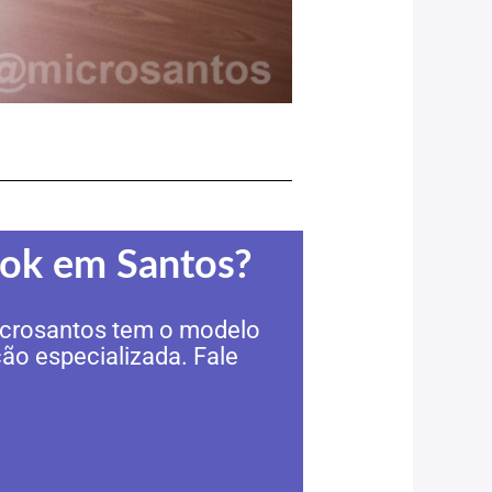
ook em Santos?
Microsantos tem o modelo
ão especializada. Fale