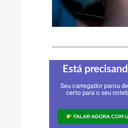
Está precisan
Seu carregador parou de
certo para o seu note
FALAR AGORA COM U