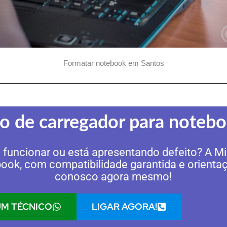
Formatar notebook em Santos
do de carregador para noteb
 funcionar ou está apresentando defeito? A 
book, com compatibilidade garantida e orientaç
conosco agora mesmo!
LIGAR AGORA!
M TÉCNICO