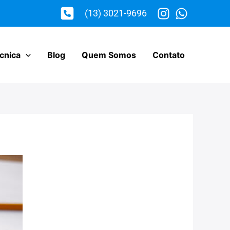
(13) 3021-9696
cnica
Blog
Quem Somos
Contato