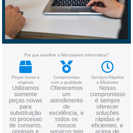
Por que escolher a Microsantos Informática?
Peças novas e
Compromisso
Serviços Rápidos
originais
com a qualidade
e Eficientes
Utilizamos
Oferecemos
Nosso
somente
um
compromisso
peças novas
atendimento
é sempre
para
de
oferecer
substituição
excelência, e
soluções
no processo
todos os
rápidas e
de conserto,
nossos
eficientes, e
originais e
serviços tem
acima de