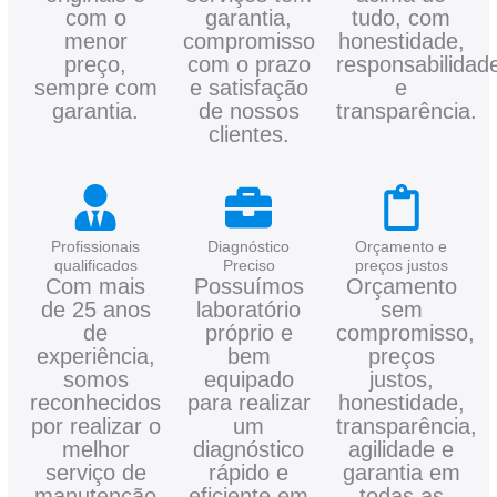
com o
garantia,
tudo, com
menor
compromisso
honestidade,
preço,
com o prazo
responsabilidad
sempre com
e satisfação
e
garantia.
de nossos
transparência.
clientes.
Profissionais
Diagnóstico
Orçamento e
qualificados
Preciso
preços justos
Com mais
Possuímos
Orçamento
de 25 anos
laboratório
sem
de
próprio e
compromisso,
experiência,
bem
preços
somos
equipado
justos,
reconhecidos
para realizar
honestidade,
por realizar o
um
transparência,
melhor
diagnóstico
agilidade e
serviço de
rápido e
garantia em
manutenção
eficiente em
todas as