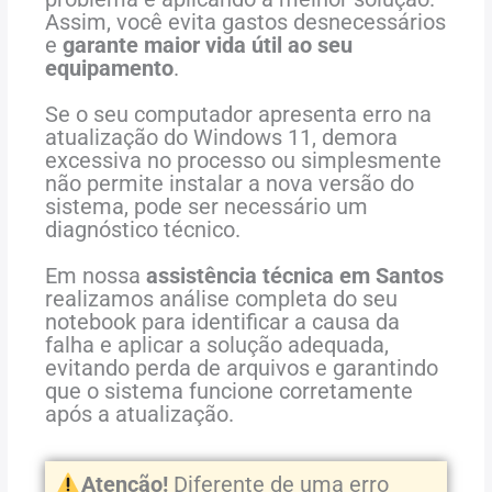
Assim, você evita gastos desnecessários
e
garante maior vida útil ao seu
equipamento
.
Se
o
seu
computador
apresenta
erro
na
atualização
do
Windows
11,
demora
excessiva
no
processo
ou
simplesmente
não
permite
instalar
a
nova
versão
do
sistema,
pode
ser
necessário
um
diagnóstico
técnico.
Em
nossa
assistência
técnica
em
Santos
realizamos
análise
completa
do
seu
notebook
para
identificar
a
causa
da
falha
e
aplicar
a
solução
adequada,
evitando
perda
de
arquivos
e
garantindo
que
o
sistema
funcione
corretamente
após
a
atualização.
Atenção!
Diferente de uma erro