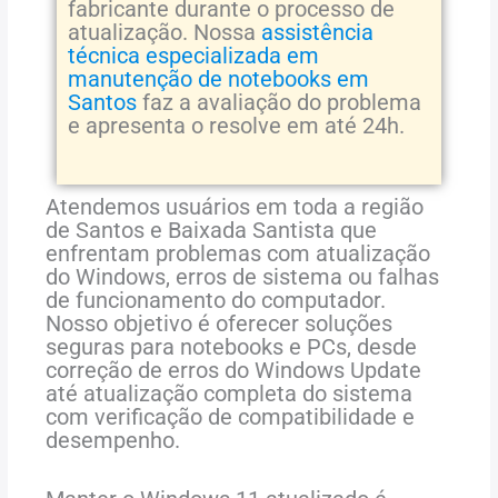
fabricante durante o processo de
atualização. Nossa
assistência
técnica especializada em
manutenção de notebooks em
Santos
faz a avaliação do problema
e apresenta o resolve em até 24h.
Atendemos
usuários
em
toda
a
região
de
Santos
e
Baixada
Santista
que
enfrentam
problemas
com
atualização
do
Windows,
erros
de
sistema
ou
falhas
de
funcionamento
do
computador.
Nosso
objetivo
é
oferecer
soluções
seguras
para
notebooks
e
PCs,
desde
correção
de
erros
do
Windows
Update
até
atualização
completa
do
sistema
com
verificação
de
compatibilidade
e
desempenho.