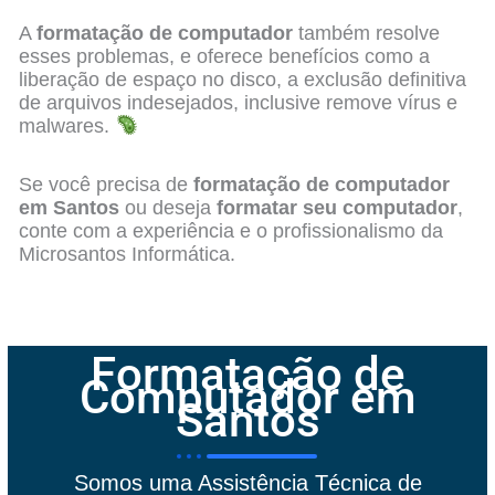
A
formatação de computador
também resolve
esses problemas, e oferece benefícios como a
liberação de espaço no disco, a exclusão definitiva
de arquivos indesejados, inclusive remove vírus e
malwares.
Se você precisa de
formatação de computador
em Santos
ou deseja
formatar seu computador
,
conte com a experiência e o profissionalismo da
Microsantos Informática.
Formatação de
Computador em
Santos
Somos uma Assistência Técnica de