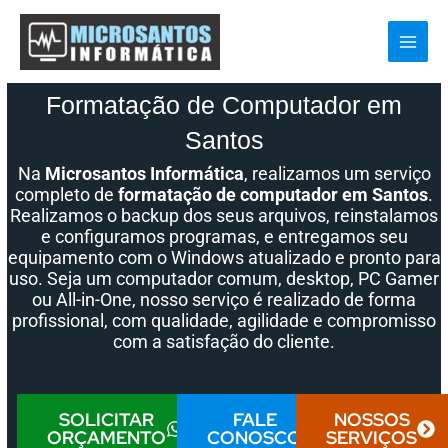
Ir
para
o
conteúdo
Formatação de Computador em
Santos
Na
Microsantos Informática
, realizamos um serviço
completo de
formatação de computador em Santos
.
Realizamos o backup dos seus arquivos, reinstalamos
e configuramos programas, e entregamos seu
equipamento com o Windows atualizado e pronto para
uso. Seja um computador comum, desktop, PC Gamer
ou All-in-One, nosso serviço é realizado de forma
profissional, com qualidade, agilidade e compromisso
com a satisfação do cliente.
SOLICITAR
FALE
NOSSOS
ORÇAMENTO
CONOSCO
SERVIÇOS