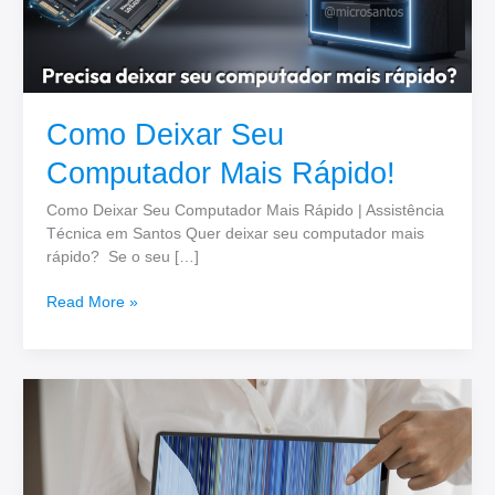
Como Deixar Seu
Computador Mais Rápido!
Como Deixar Seu Computador Mais Rápido | Assistência
Técnica em Santos Quer deixar seu computador mais
rápido? Se o seu […]
Read More »
Troca
de
Tela
de
Notebook