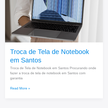
em
Santos
Troca de Tela de Notebook
em Santos
Troca de Tela de Notebook em Santos Procurando onde
fazer a troca de tela de notebook em Santos com
garantia
Read More »