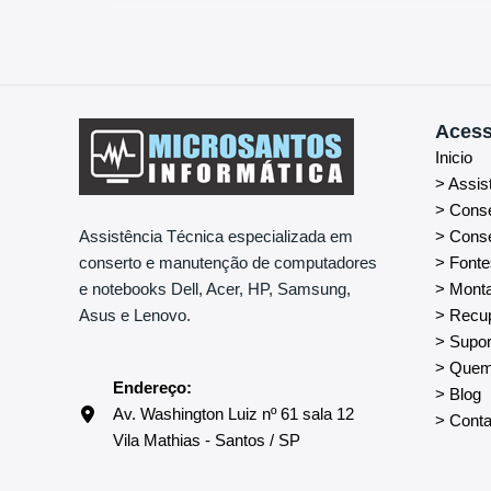
Acess
Inicio
> Assis
> Cons
> Conse
Assistência Técnica especializada em
> Fonte
conserto e manutenção de computadores
> Mont
e notebooks Dell, Acer, HP, Samsung,
> Recu
Asus e Lenovo.
> Supor
> Que
Endereço:
> Blog
Av. Washington Luiz nº 61 sala 12
> Conta
Vila Mathias - Santos / SP