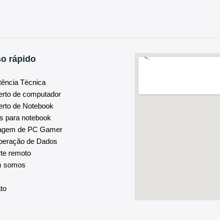
o rápido
tência Técnica
erto de computador
rto de Notebook
s para notebook
agem de PC Gamer
peração de Dados
te remoto
m somos
to