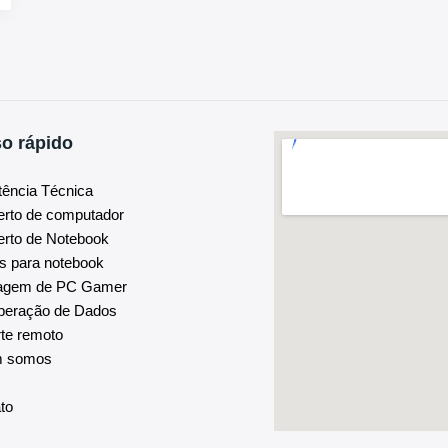
o rápido
tência Técnica
erto de computador
rto de Notebook
s para notebook
agem de PC Gamer
peração de Dados
te remoto
m somos
to