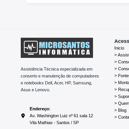
Acess
Inicio
> Assis
> Cons
> Conse
Assistência Técnica especializada em
> Fonte
conserto e manutenção de computadores
> Mont
e notebooks Dell, Acer, HP, Samsung,
> Recu
Asus e Lenovo.
> Supor
> Que
Endereço:
> Blog
Av. Washington Luiz nº 61 sala 12
> Conta
Vila Mathias - Santos / SP