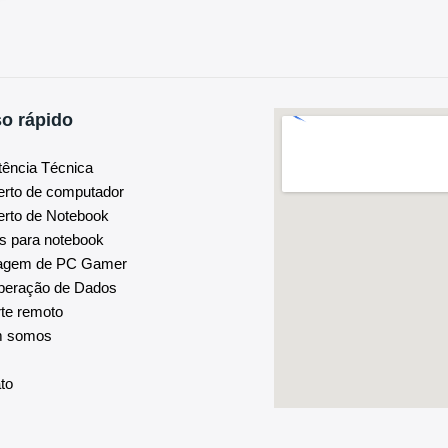
o rápido
tência Técnica
erto de computador
rto de Notebook
s para notebook
agem de PC Gamer
peração de Dados
te remoto
m somos
to