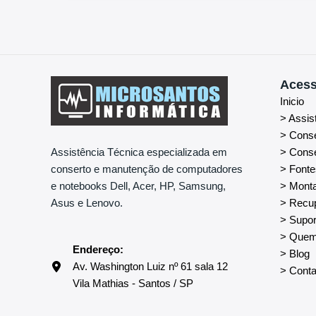
Acess
Inicio
> Assis
> Cons
> Conse
Assistência Técnica especializada em
> Fonte
conserto e manutenção de computadores
> Mont
e notebooks Dell, Acer, HP, Samsung,
> Recu
Asus e Lenovo.
> Supor
> Que
Endereço:
> Blog
Av. Washington Luiz nº 61 sala 12
> Conta
Vila Mathias - Santos / SP