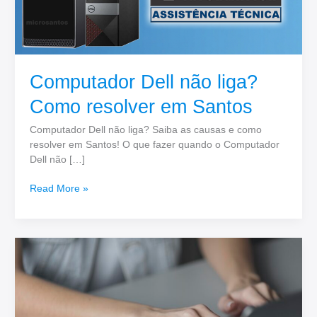
Computador Dell não liga?
Como resolver em Santos
Computador Dell não liga? Saiba as causas e como
resolver em Santos! O que fazer quando o Computador
Dell não […]
Read More »
Seu
Notebook
Acer
está
lento?